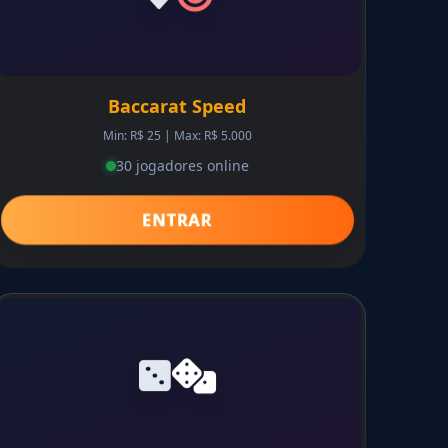
Baccarat Speed
Min: R$ 25 | Max: R$ 5.000
30 jogadores online
ENTRAR