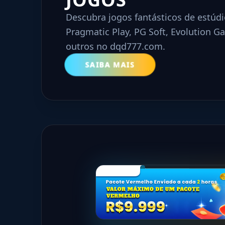
Descubra jogos fantásticos de estú
Pragmatic Play, PG Soft, Evolution G
outros no dqd777.com.
SAIBA MAIS