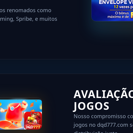
dios renomados como
aming, Spribe, e muitos
AVALIAÇÃ
JOGOS
Nosso compromisso com
jogos no dqd777.com s