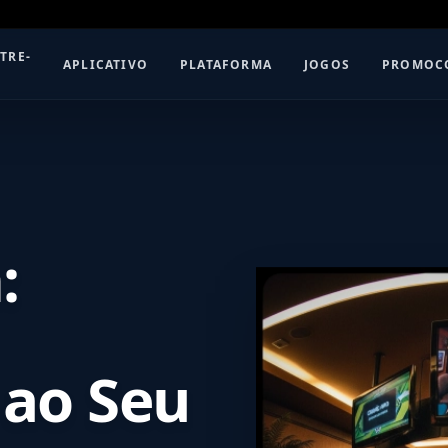
TRE-
APLICATIVO
PLATAFORMA
JOGOS
PROMOC
:
 ao Seu