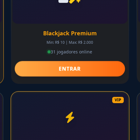
Blackjack Premium
Min: R$ 10 | Max: R$ 2.000
31 jogadores online
ENTRAR
VIP