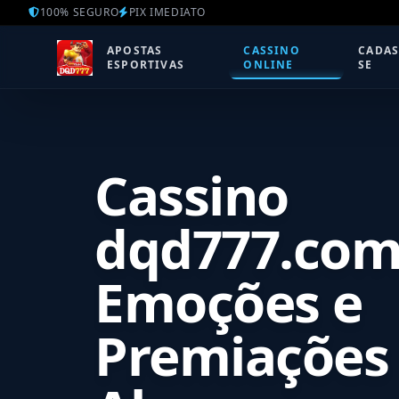
100% SEGURO
PIX IMEDIATO
APOSTAS
CASSINO
CADAS
ESPORTIVAS
ONLINE
SE
Cassino
dqd777.com
Emoções e
Premiações