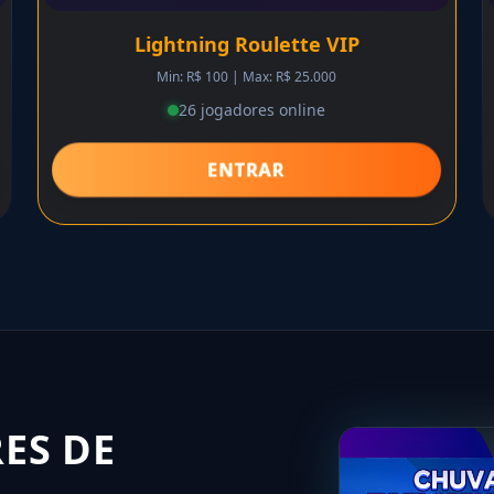
Lightning Roulette VIP
Min: R$ 100 | Max: R$ 25.000
26 jogadores online
ENTRAR
ES DE